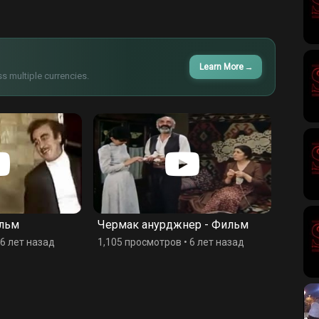
Learn More
→
s multiple currencies.
ильм
Чермак анурджнер - Фильм
Рэмбо
6 лет назад
1,105 просмотров
•
6 лет назад
2,275 