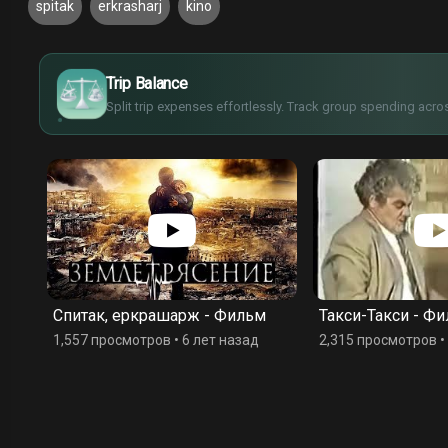
spitak
erkrasharj
kino
£
$
€
Trip Balance
¥
Split trip expenses effortlessly. Track group spending acros
ард
Спитак, еркрашарж - Фильм
Такси-Такси - Ф
1,557 просмотров
•
6 лет назад
2,315 просмотров
•