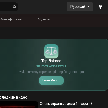
Русский
Мультфильмы
Музыки
$
€
¥
Trip Balance
SPLIT
TRACK
SETTLE
Multi-currency expense splitting for group trips
Learn More
→
следние видео
Очень странные дела 1 - серия 8