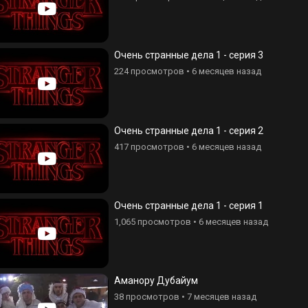
Очень странные дела 1 - серия 3
224 просмотров
•
6 месяцев назад
Очень странные дела 1 - серия 2
417 просмотров
•
6 месяцев назад
Очень странные дела 1 - серия 1
 IV - Фильм
Ми ангам дпроцум
1,065 просмотров
•
6 месяцев назад
просмотров
•
6 лет назад
7,982 просмотров
•
3 года назад
Аманору Дубайум
38 просмотров
•
7 месяцев назад