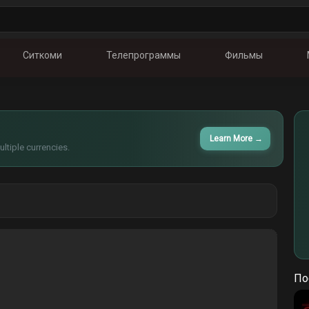
Ситкоми
Телепрограммы
Фильмы
Learn More
→
ltiple currencies.
По