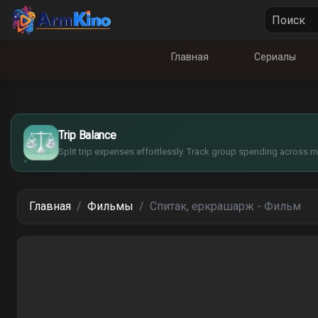
Главная
Сериалы
£
$
€
Trip Balance
¥
Split trip expenses effortlessly. Track group spending across mu
Главная
Фильмы
Спитак, еркрашарж - Фильм