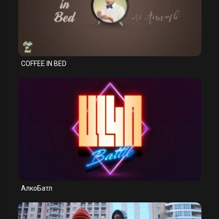
COFFEE IN BED
АлкоБатл