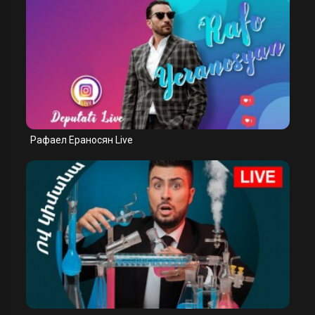
Рафаел Ераносян Live