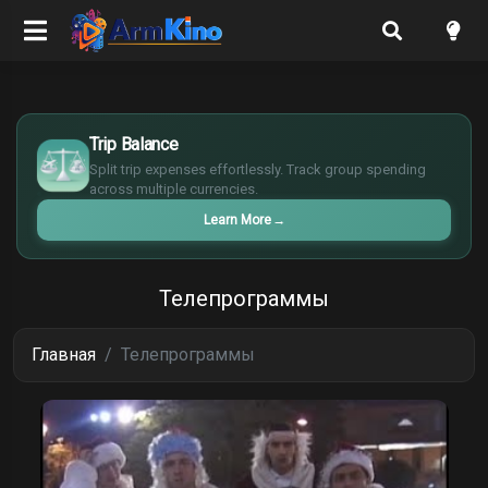
€
¥
Trip Balance
£
Split trip expenses effortlessly. Track group spending
$
across multiple currencies.
Learn More
→
Телепрограммы
Главная
Телепрограммы