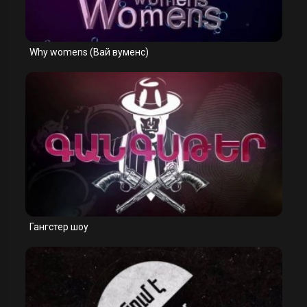
Why womens (Вай вуменс)
Гангстер шоу