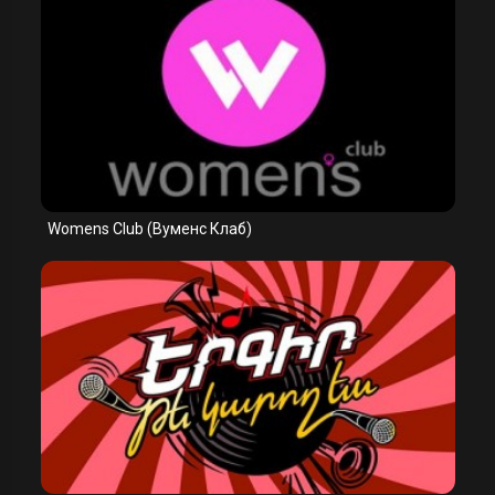
Womens Club (Вумeнс Клаб)