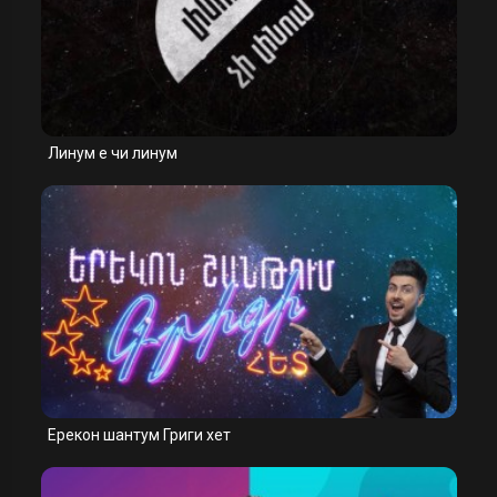
Линум е чи линум
Ерекон шантум Григи хет