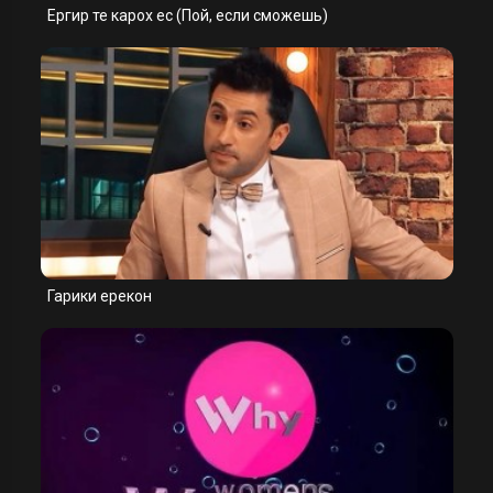
Ергир те карох ес (Пой, если сможешь)
Гарики ерекон