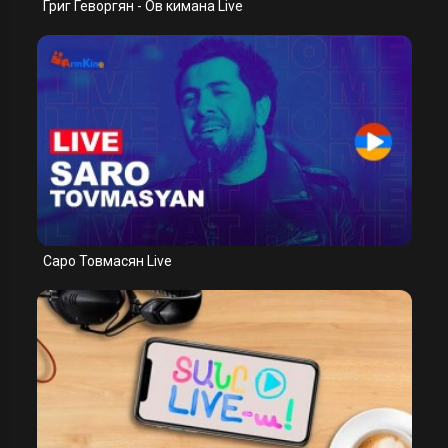
Григ Геворгян - Ов кимана Live
Саро Товмасян Live