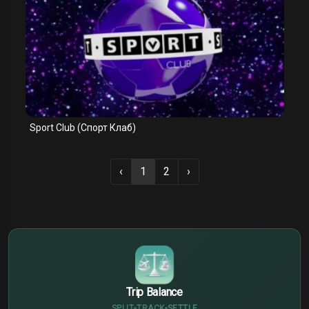
Sport Club (Спорт Клаб)
‹
1
2
›
€
¥
$
Trip Balance
SPLIT
TRACK
SETTLE