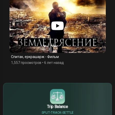
Спитак, еркрашарж - Фильм
1,557 просмотров
•
6 лет назад
$
€
¥
Trip Balance
SPLIT
TRACK
SETTLE