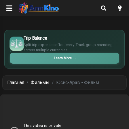
£
$
Trip Balance
€
Split trip expenses effortlessly. Track group spending
¥
across multiple currencies.
Learn More
→
Главная
Фильмы
Юсис-Арав - Фильм