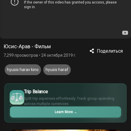
Юсис-Арав - Фильм
Поделиться
7,299 просмотров
•
24 октября 2019 г.
hyusis harav kino
hyusis haraf
£
$
Trip Balance
€
Split trip expenses effortlessly. Track group spending
¥
across multiple currencies.
Learn More
→