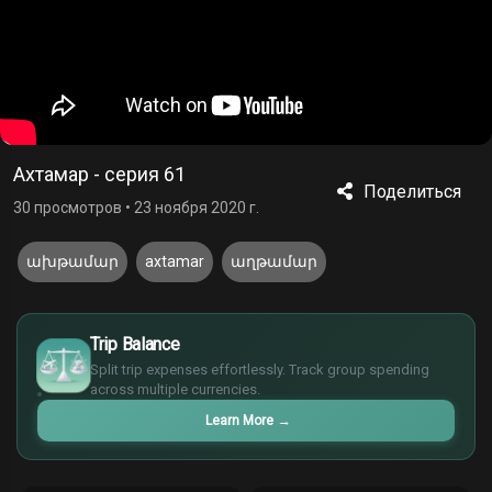
Ахтамар - серия 61
Поделиться
30 просмотров
•
23 ноября 2020 г.
ախթամար
axtamar
աղթամար
£
$
Trip Balance
€
Split trip expenses effortlessly. Track group spending
¥
across multiple currencies.
Learn More
→