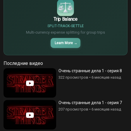
Trip Balance
SPLIT
TRACK
SETTLE
Multi-currency expense splitting for group trips
Learn More
→
Последние видео
Очень странные дела 1 - серия 8
322 просмотров
•
6 месяцев назад
Очень странные дела 1 - серия 7
207 просмотров
•
6 месяцев назад