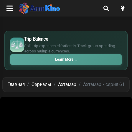
£
$
Trip Balance
€
Split trip expenses effortlessly. Track group spending
¥
across multiple currencies.
Learn More
→
Главная
Сериалы
Ахтамар
Ахтамар - серия 61