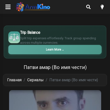
$
€
Trip Balance
¥
Split trip expenses effortlessly. Track group spending
£
across multiple currencies.
Learn More
→
Патви амар (Во имя чести)
Главная
Сериалы
Патви амар (Во имя чести)