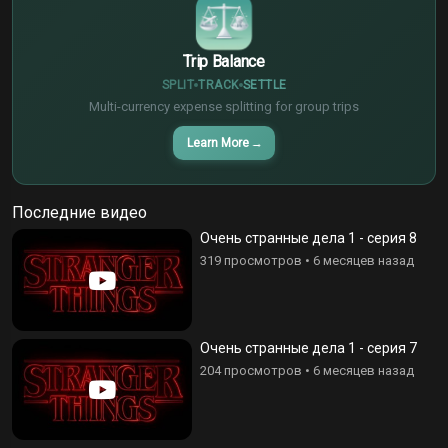
Trip Balance
SPLIT
TRACK
SETTLE
Multi-currency expense splitting for group trips
Learn More
→
Последние видео
Очень странные дела 1 - серия 8
319 просмотров
•
6 месяцев назад
Очень странные дела 1 - серия 7
204 просмотров
•
6 месяцев назад