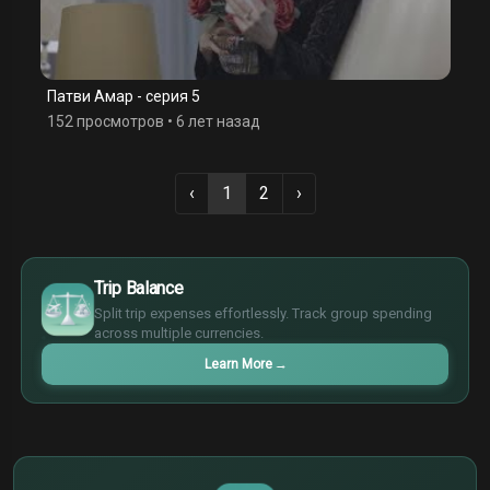
Патви Амар - серия 5
152 просмотров
•
6 лет назад
‹
1
2
›
$
€
Trip Balance
¥
Split trip expenses effortlessly. Track group spending
£
across multiple currencies.
Learn More
→
$
€
¥