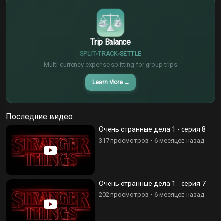
Trip Balance
SPLIT
TRACK
SETTLE
Multi-currency expense splitting for group trips
Learn More
→
Последние видео
Очень странные дела 1 - серия 8
317 просмотров
•
6 месяцев назад
Очень странные дела 1 - серия 7
202 просмотров
•
6 месяцев назад