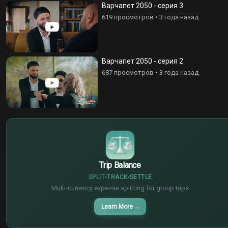
Варчапет 2050 - серия 3
619 просмотров
•
3 года назад
Варчапет 2050 - серия 2
687 просмотров
•
3 года назад
$
€
¥
Trip Balance
SPLIT
TRACK
SETTLE
Multi-currency expense splitting for group trips
Learn More
→