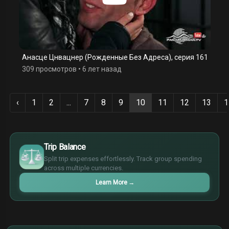
Анасце Цнвацнер (Рожденные Без Адреса), серия 161
309 просмотров
•
6 лет назад
‹
1
2
...
7
8
9
10
11
12
13
1
$
€
Trip Balance
¥
Split trip expenses effortlessly. Track group spending
£
across multiple currencies.
Learn More
→
$
€
¥