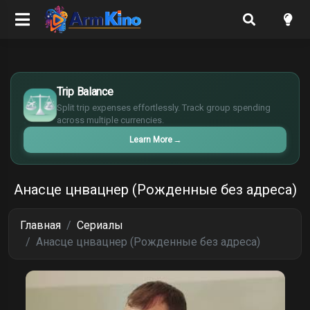
$
€
Trip Balance
¥
Split trip expenses effortlessly. Track group spending
£
across multiple currencies.
Learn More
→
Анасце цнвацнер (Рожденные без адреса)
Главная
Сериалы
Анасце цнвацнер (Рожденные без адреса)