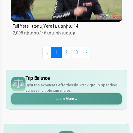
Full Yere1 (Ֆուլ Yere1), սերիա 14
2,098 դիտում
•
6 տարի առաջ
‹
1
2
3
›
$
€
Trip Balance
¥
Split trip expenses effortlessly. Track group spending
£
across multiple currencies.
Learn More
→
$
€
¥