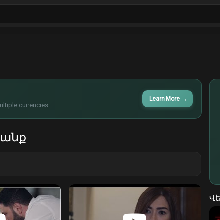
Սիթքոմներ
Հաղորդումներ
Ֆիլմեր
Learn More
→
ltiple currencies.
անք
Վե