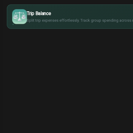
$
€
¥
Trip Balance
£
Split trip expenses effortlessly. Track group spending across 