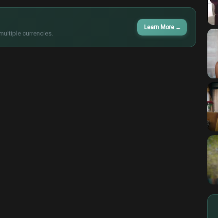
Learn More
→
multiple currencies.