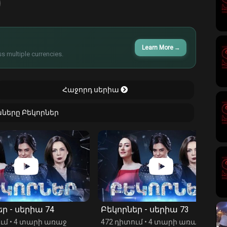
Learn More
→
s multiple currencies.
Հաջորդ սերիա
աները Բեկորներ
իա 74
Բեկորներ - սերիա 73
Բեկո
արի առաջ
472 դիտում
•
4 տարի առաջ
308 դ