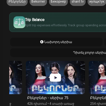
Բեկորներ
Bekorner
Бекорнер
shant tv
иулщктук
$
€
¥
Trip Balance
£
Split trip expenses effortlessly. Track group spending acros
Նախորդ սերիա
Դիտել բոլոր սերի
Բեկորներ - սերիա 75
Բեկորներ - սեր
426 դիտում
•
4 տարի առաջ
254 դիտում
•
4 տ