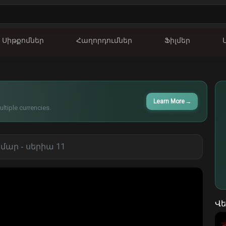
Սիթքոմներ
Հաղորդումներ
Ֆիլմեր
Learn More
→
ltiple currencies.
ար ֊ սերիա 11
Վե