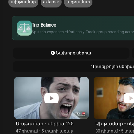
ախթամար
axtamar
աղթամար
£
$
€
Trip Balance
¥
Split trip expenses effortlessly. Track group spending acros
Նախորդ սերիա
Դիտել բոլոր սեր
Ախթամար - սերիա 125
Ախթամար - սե
47 դիտում
•
5 տարի առաջ
30 դիտում
•
5 տա