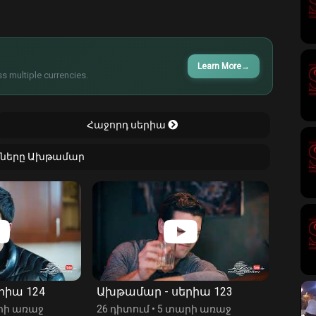
Learn More
→
s multiple currencies.
Հաջորդ սերիա
իաները Ախթամար
րիա 124
Ախթամար - սերիա 123
Ախթա
րի առաջ
26 դիտում
•
5 տարի առաջ
65 դի