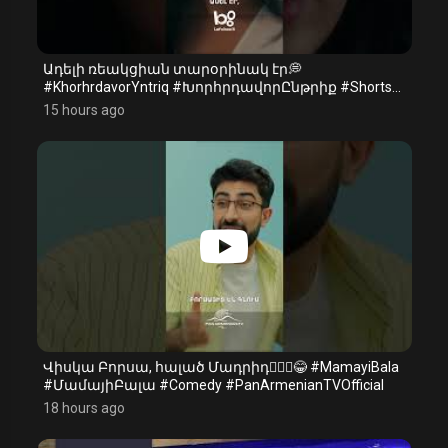
Ադելի ռեակցիան տարօրինակ էր💭
#KhorhrdavorYntriq #ԽորհրդավորԸնթրիք #Shorts
#PanArmenianTVOfficial
15 hours ago
Վիսկա Բորսա, հալած Մադրիդ🤷🏻‍♂️😂 #MamayiBala
#ՄամայիԲալա #Comedy #PanArmenianTVOfficial
18 hours ago