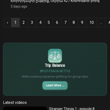
Խորհրդավոր ընթրիք, Սերիա 42 / Khorhrdavor yntriq
3 days ago
‹
1
2
3
4
5
6
7
8
9
10
...
€
¥
$
Trip Balance
SPLIT
TRACK
SETTLE
Multi-currency expense splitting for group trips
Learn More
→
Latest videos
Stranger Things 1 - episode 8