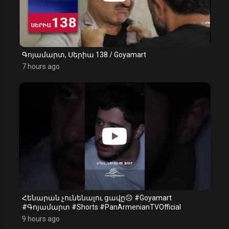
Գոյամարտ, Սերիա 138 / Goyamart
7 hours ago
Հենարան չունենալու ցավը☹️ #Goyamart
#Գոյամարտ #Shorts #PanArmenianTVOfficial
9 hours ago