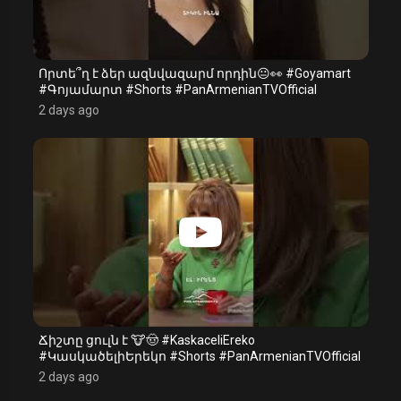
Որտե՞ղ է ձեր ազնվազարմ որդին😐👀 #Goyamart
#Գոյամարտ #Shorts #PanArmenianTVOfficial
2 days ago
Ճիշտը ցուլն է 🐮🤠 #KaskaceliEreko
#ԿասկածելիԵրեկո #Shorts #PanArmenianTVOfficial
2 days ago